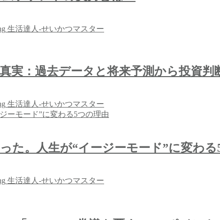
ng
生活達人-せいかつマスター
資の真実：過去データと将来予測から投資判
ng
生活達人-せいかつマスター
かった。人生が“イージーモード”に変わる
ng
生活達人-せいかつマスター