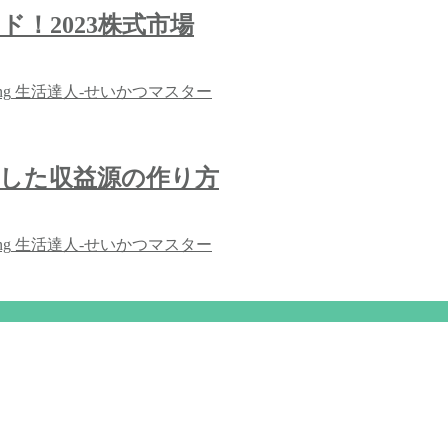
！2023株式市場
ng
生活達人-せいかつマスター
した収益源の作り方
ng
生活達人-せいかつマスター