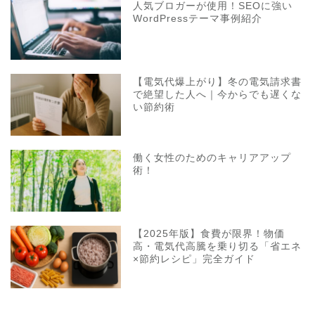
人気ブロガーが使用！SEOに強い
WordPressテーマ事例紹介
【電気代爆上がり】冬の電気請求書
で絶望した人へ｜今からでも遅くな
い節約術
働く女性のためのキャリアアップ
術！
【2025年版】食費が限界！物価
高・電気代高騰を乗り切る「省エネ
×節約レシピ」完全ガイド