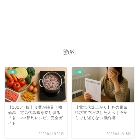
節約
お金
お金
【2025年版】食費が限界！物
【電気代爆上がり】冬の電気
価高・電気代高騰を乗り切る
請求書で絶望した人へ｜今か
「省エネ×節約レシピ」完全ガ
らでも遅くない節約術
イド
2025年11月22日
2025年11月18日