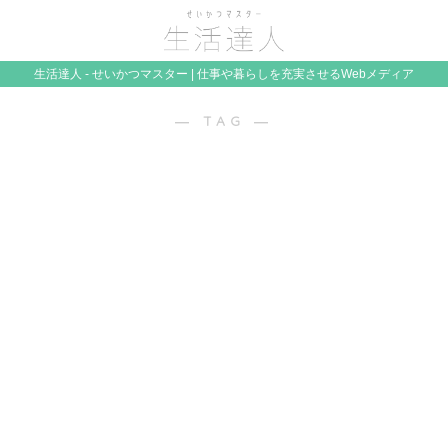
生活達人 - せいかつマスター | 仕事や暮らしを充実させるWebメディア
― TAG ―