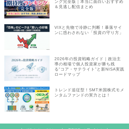
ング完全版｜本当に面白いおすすめ
＆見逃し配信まとめ
VIXと先物で冷静に判断！暴落サイ
ンに惑わされない「投資の守り方」
2026年の投資戦略ガイド｜政治主
導の相場で個人投資家が勝ち残
る“コア・サテライト”と新NISA実践
ロードマップ
トレンド追従型！SMT米国株式モメ
ンタムファンドの実力とは！