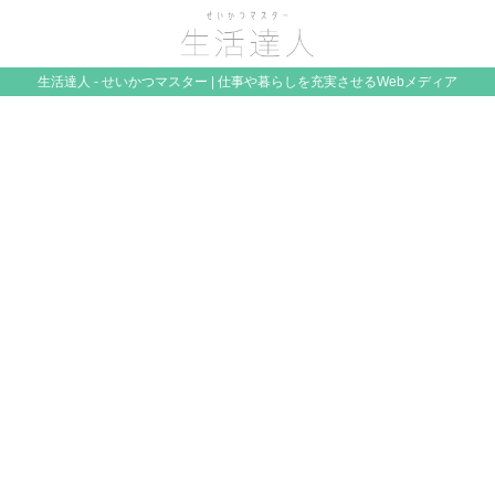
生活達人 - せいかつマスター | 仕事や暮らしを充実させるWebメディア